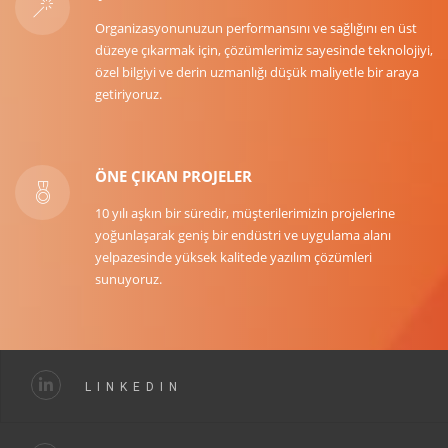
Organizasyonunuzun performansını ve sağlığını en üst
düzeye çıkarmak için, çözümlerimiz sayesinde teknolojiyi,
özel bilgiyi ve derin uzmanlığı düşük maliyetle bir araya
getiriyoruz.
ÖNE ÇIKAN PROJELER
10 yılı aşkın bir süredir, müşterilerimizin projelerine
yoğunlaşarak geniş bir endüstri ve uygulama alanı
yelpazesinde yüksek kalitede yazılım çözümleri
sunuyoruz.
LINKEDIN